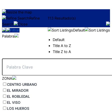
Refine
113
Resultado(s)
Search
Filtrar
Default
Palabra
Default
Title A to Z
Title Z to A
ZONA
CENTRO URBANO
EL MIRADOR
EL ROBLEDAL
EL VISO
LOS HUEROS