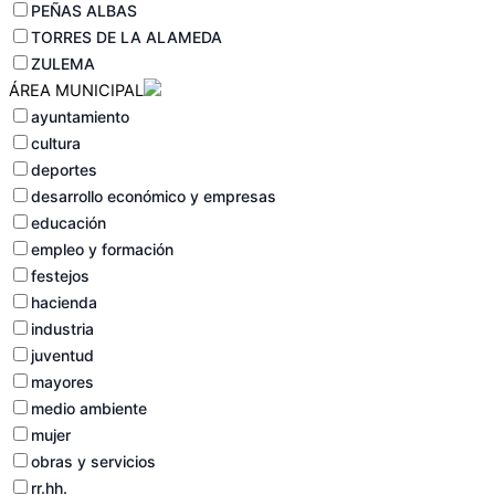
PEÑAS ALBAS
TORRES DE LA ALAMEDA
ZULEMA
ÁREA MUNICIPAL
ayuntamiento
cultura
deportes
desarrollo económico y empresas
educación
empleo y formación
festejos
hacienda
industria
juventud
mayores
medio ambiente
mujer
obras y servicios
rr.hh.