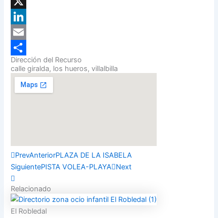
Facebook
X
LinkedIn
Email
Dirección del Recurso
Compartir
calle giralda, los hueros, villalbilla
Prev
Anterior
PLAZA DE LA ISABELA
Siguiente
PISTA VOLEA-PLAYA
Next
Relacionado
El Robledal