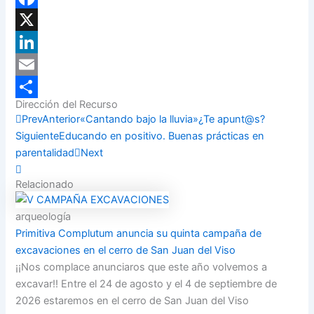
Facebook
X
LinkedIn
Email
Dirección del Recurso
Compartir
Prev
Anterior
«Cantando bajo la lluvia»¿Te apunt@s?
Siguiente
Educando en positivo. Buenas prácticas en
parentalidad
Next
Relacionado
arqueología
Primitiva Complutum anuncia su quinta campaña de
excavaciones en el cerro de San Juan del Viso
¡¡Nos complace anunciaros que este año volvemos a
excavar!! Entre el 24 de agosto y el 4 de septiembre de
2026 estaremos en el cerro de San Juan del Viso