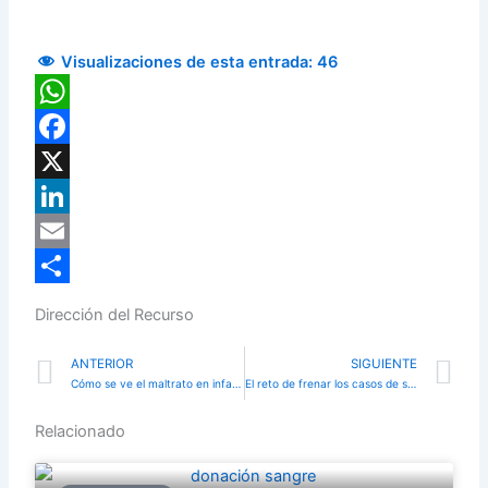
Visualizaciones de esta entrada:
46
WhatsApp
Facebook
X
LinkedIn
Email
Compartir
Dirección del Recurso
Prev
N
ANTERIOR
SIGUIENTE
Cómo se ve el maltrato en infancia y adolescencia desde la salud mental
El reto de frenar los casos de salud mental en nuestros jóvenes
Relacionado