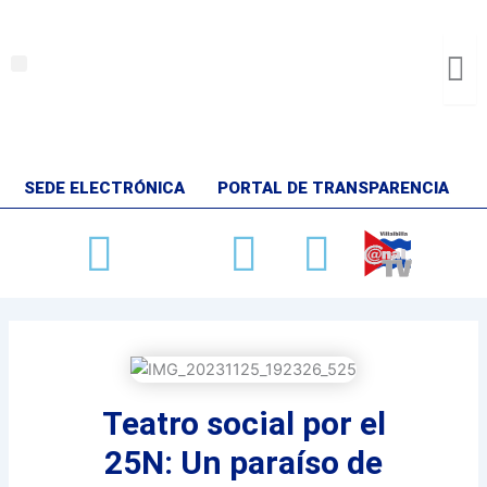
Ir
al
contenido
Menu
SEDE ELECTRÓNICA
PORTAL DE TRANSPARENCIA
Facebook
X-
Youtube
Instag
twitter
Teatro social por el
25N: Un paraíso de