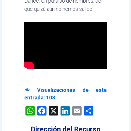
Dance. Un paraíso de hombres, del
que quizá aún no hemos salido.
Visualizaciones de esta
entrada:
103
WhatsApp
Facebook
X
LinkedIn
Email
Comparti
Dirección del Recurso