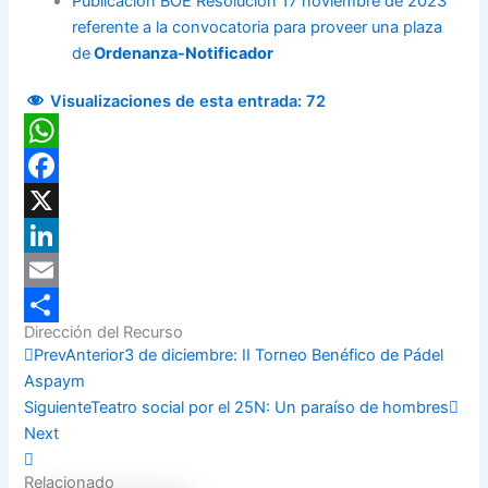
Publicación BOE Resolución 17 noviembre de 2023
referente a la convocatoria para proveer una plaza
de
Ordenanza-Notificador
Visualizaciones de esta entrada:
72
WhatsApp
Facebook
X
LinkedIn
Email
Dirección del Recurso
Compartir
Prev
Anterior
3 de diciembre: II Torneo Benéfico de Pádel
Aspaym
Siguiente
Teatro social por el 25N: Un paraíso de hombres
Next
Relacionado