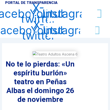
PORTAL DE TRANSPARENCIA
X-
acebook
Youtube
Instagram
twitter
X-
Facebook
Youtube
Instagram
twitter
No te lo pierdas: «Un
espíritu burlón»
teatro en Peñas
Albas el domingo 26
de noviembre