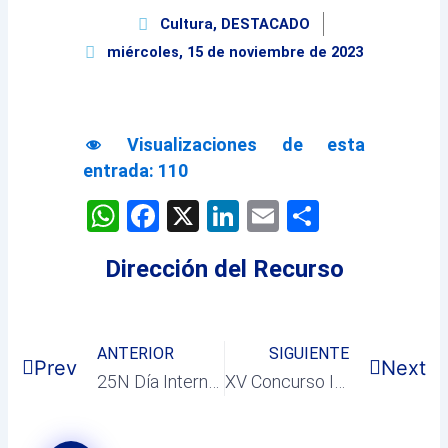
Cultura
,
DESTACADO
miércoles, 15 de noviembre de 2023
Visualizaciones de esta
entrada:
110
WhatsApp
Facebook
X
LinkedIn
Email
Comparti
Dirección del Recurso
ANTERIOR
SIGUIENTE
Prev
Next
25N Día Internacional de la Eliminación de la Violencia Contra la Mujer
XV Concurso Infantil de Postales Navideñas: «Píntate la Navidad»