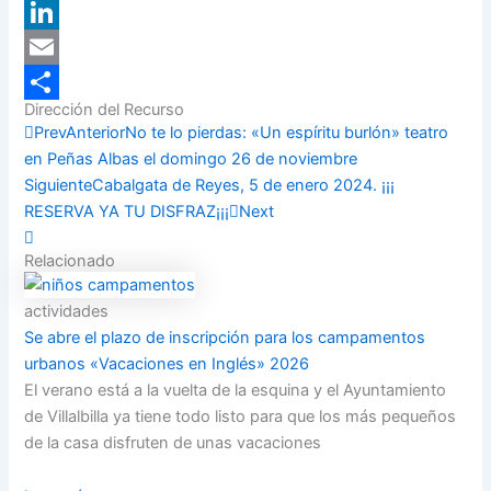
X
LinkedIn
Email
Dirección del Recurso
Compartir
Prev
Anterior
No te lo pierdas: «Un espíritu burlón» teatro
en Peñas Albas el domingo 26 de noviembre
Siguiente
Cabalgata de Reyes, 5 de enero 2024. ¡¡¡
RESERVA YA TU DISFRAZ¡¡¡
Next
Relacionado
actividades
Se abre el plazo de inscripción para los campamentos
urbanos «Vacaciones en Inglés» 2026
El verano está a la vuelta de la esquina y el Ayuntamiento
de Villalbilla ya tiene todo listo para que los más pequeños
de la casa disfruten de unas vacaciones