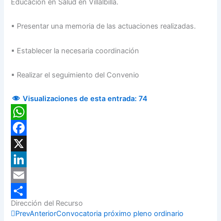
Educación en Salud en Villalbilla.
▪ Presentar una memoria de las actuaciones realizadas.
▪ Establecer la necesaria coordinación
▪ Realizar el seguimiento del Convenio
Visualizaciones de esta entrada:
74
WhatsApp
Facebook
X
LinkedIn
Email
Dirección del Recurso
Compartir
Prev
Anterior
Convocatoria próximo pleno ordinario