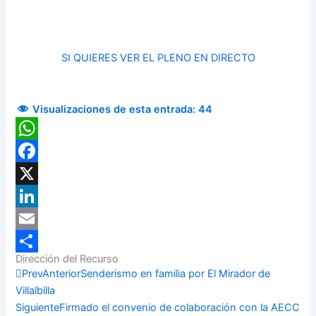
SI Q
UIERES VER EL PLENO EN DIRECTO
Visualizaciones de esta entrada:
44
WhatsApp
Facebook
X
LinkedIn
Email
Dirección del Recurso
Compartir
Prev
Anterior
Senderismo en familia por El Mirador de
Villalbilla
Siguiente
Firmado el convenio de colaboración con la AECC