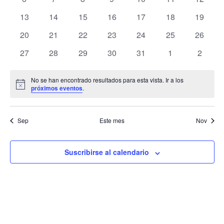
de
eventos
eventos
eventos
eventos
eventos
eventos
eventos
Eventos
0
0
0
0
0
0
0
13
14
15
16
17
18
19
eventos
eventos
eventos
eventos
eventos
eventos
eventos
0
0
0
0
0
0
0
20
21
22
23
24
25
26
eventos
eventos
eventos
eventos
eventos
eventos
eventos
0
0
0
0
0
0
0
27
28
29
30
31
1
2
eventos
eventos
eventos
eventos
eventos
eventos
evento
No se han encontrado resultados para esta vista. Ir a los
Aviso
próximos eventos
.
Sep
Este mes
Nov
Suscribirse al calendario