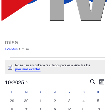
LUNES
MARTES
MIÉRCOLES
JUEVES
VIERNES
SÁBADO
DOMIN
misa
Eventos
Eventos
misa
No se han encontrado resultados para esta vista. Ir a los
Aviso
próximos eventos
.
10/2025
Navegación
Nave
Buscar
Mes
de
de
Selecciona
L
M
X
J
V
S
D
Calendario
búsqueda
vista
la
fecha.
de
y
de
0
0
0
0
0
0
0
29
30
1
2
3
4
5
Eventos
vistas
Even
eventos
eventos
eventos
eventos
eventos
eventos
evento
0
0
0
0
0
0
0
6
7
8
9
10
11
12