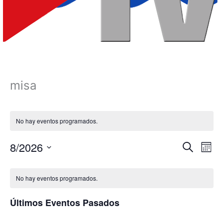
misa
No hay eventos programados.
8/2026
Navegación
Nave
Buscar
Mes
de
de
Selecciona
Calendario
búsqueda
vista
la
No hay eventos programados.
fecha.
de
y
de
Eventos
vistas
Even
Últimos Eventos Pasados
de
Eventos