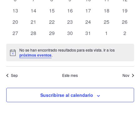
de
eventos
eventos
eventos
eventos
eventos
eventos
eventos
Eventos
0
0
0
0
0
0
0
13
14
15
16
17
18
19
eventos
eventos
eventos
eventos
eventos
eventos
eventos
0
0
0
0
0
0
0
20
21
22
23
24
25
26
eventos
eventos
eventos
eventos
eventos
eventos
eventos
0
0
0
0
0
0
0
27
28
29
30
31
1
2
eventos
eventos
eventos
eventos
eventos
eventos
evento
No se han encontrado resultados para esta vista. Ir a los
Aviso
próximos eventos
.
Sep
Este mes
Nov
Suscribirse al calendario