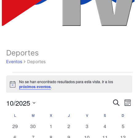
LUNES
MARTES
MIÉRCOLES
JUEVES
VIERNES
SÁBADO
DOMIN
Deportes
Eventos
Eventos
Deportes
No se han encontrado resultados para esta vista. Ir a los
Aviso
próximos eventos
.
10/2025
Navegación
Nave
Buscar
Mes
de
de
Selecciona
L
M
X
J
V
S
D
Calendario
búsqueda
vista
la
fecha.
de
y
de
0
0
0
0
0
0
0
29
30
1
2
3
4
5
Eventos
vistas
Even
eventos
eventos
eventos
eventos
eventos
eventos
evento
0
0
0
0
0
0
0
6
7
8
9
10
11
12