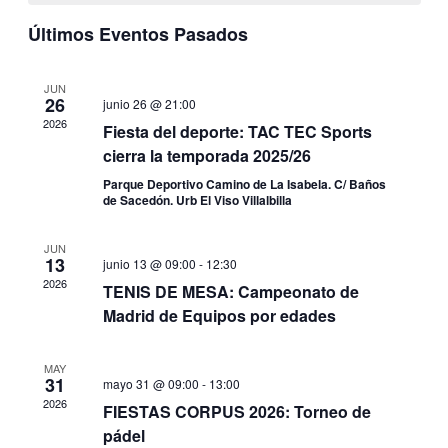
de
de
y
Últimos Eventos Pasados
Even
Eventos
vistas
JUN
26
de
junio 26 @ 21:00
2026
Fiesta del deporte: TAC TEC Sports
Eventos
cierra la temporada 2025/26
Parque Deportivo Camino de La Isabela. C/ Baños
de Sacedón. Urb El Viso Villalbilla
JUN
13
junio 13 @ 09:00
-
12:30
2026
TENIS DE MESA: Campeonato de
Madrid de Equipos por edades
MAY
31
mayo 31 @ 09:00
-
13:00
2026
FIESTAS CORPUS 2026: Torneo de
pádel