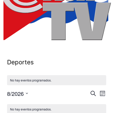
Deportes
No hay eventos programados.
8/2026
Nave
Buscar
Navegac
Mes
de
Selecciona
de
la
Calendario
vista
No hay eventos programados.
fecha.
búsqued