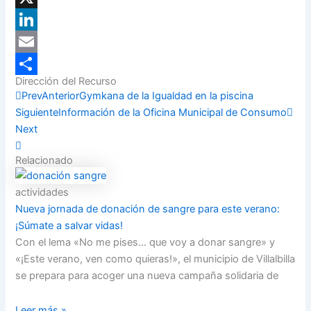
X
LinkedIn
Email
Dirección del Recurso
Compartir
Prev
Anterior
Gymkana de la Igualdad en la piscina
Siguiente
Información de la Oficina Municipal de Consumo
Next
Relacionado
actividades
Nueva jornada de donación de sangre para este verano:
¡Súmate a salvar vidas!
Con el lema «No me pises… que voy a donar sangre» y
«¡Este verano, ven como quieras!», el municipio de Villalbilla
se prepara para acoger una nueva campaña solidaria de
Leer más »