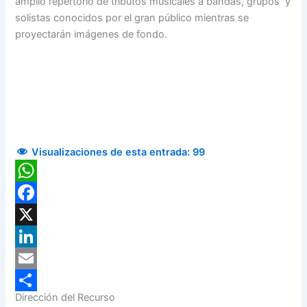
amplio repertorio de tributos musicales a bandas, grupos y
solistas conocidos por el gran público mientras se
proyectarán imágenes de fondo.
Visualizaciones de esta entrada:
99
WhatsApp
Facebook
X
LinkedIn
Email
Dirección del Recurso
Compartir