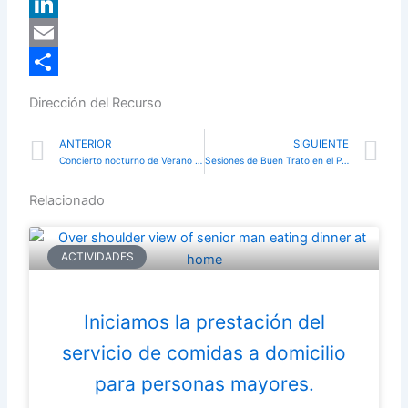
X
LinkedIn
Email
Compartir
Dirección del Recurso
Prev
N
ANTERIOR
SIGUIENTE
Concierto nocturno de Verano de la Asociación Musical Villalbilla
Sesiones de Buen Trato en el Plan
Relacionado
ACTIVIDADES
Iniciamos la prestación del
servicio de comidas a domicilio
para personas mayores.