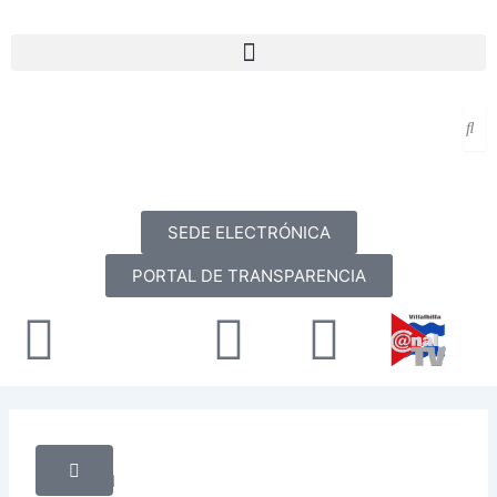
Ir
al
Menu
contenido
SEDE ELECTRÓNICA
PORTAL DE TRANSPARENCIA
Facebook
X-
Youtube
Instag
twitter