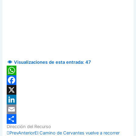
Visualizaciones de esta entrada:
47
WhatsApp
Facebook
X
LinkedIn
Email
Dirección del Recurso
Compartir
Prev
Anterior
El Camino de Cervantes vuelve a recorrer