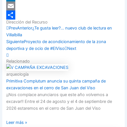
LinkedIn
Email
Dirección del Recurso
Compartir
Prev
Anterior
¿Te gusta leer?… nuevo club de lectura en
Villalbilla
Siguiente
Proyecto de acondicionamiento de la zona
deportiva y de ocio de #ElViso
Next
Relacionado
arqueología
Primitiva Complutum anuncia su quinta campaña de
excavaciones en el cerro de San Juan del Viso
¡¡Nos complace anunciaros que este año volvemos a
excavar!! Entre el 24 de agosto y el 4 de septiembre de
2026 estaremos en el cerro de San Juan del Viso
Leer más »