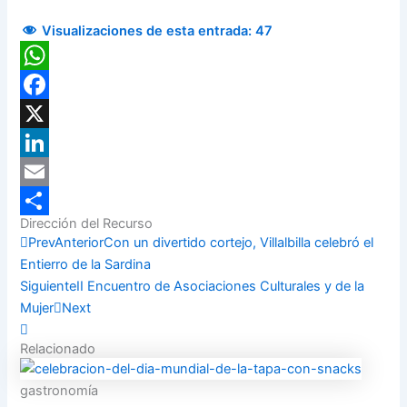
Visualizaciones de esta entrada:
47
WhatsApp
Facebook
X
LinkedIn
Email
Dirección del Recurso
Compartir
Prev
Anterior
Con un divertido cortejo, Villalbilla celebró el
Entierro de la Sardina
Siguiente
II Encuentro de Asociaciones Culturales y de la
Mujer
Next
Relacionado
gastronomía