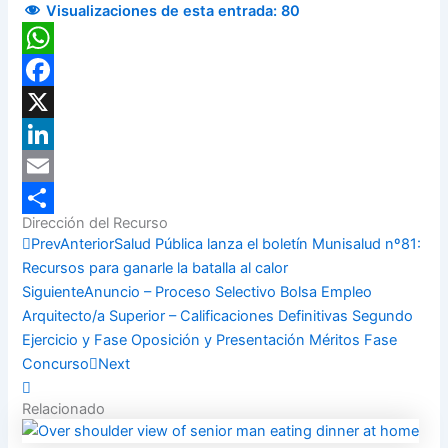
Visualizaciones de esta entrada:
80
WhatsApp
Facebook
X
LinkedIn
Email
Dirección del Recurso
Compartir
Prev
Anterior
Salud Pública lanza el boletín Munisalud nº81:
Recursos para ganarle la batalla al calor
Siguiente
Anuncio – Proceso Selectivo Bolsa Empleo
Arquitecto/a Superior – Calificaciones Definitivas Segundo
Ejercicio y Fase Oposición y Presentación Méritos Fase
Concurso
Next
Relacionado