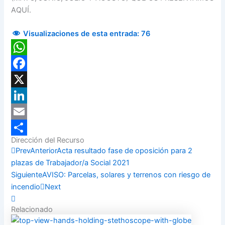
AQUÍ.
Visualizaciones de esta entrada:
76
WhatsApp
Facebook
X
LinkedIn
Email
Dirección del Recurso
Compartir
Prev
Anterior
Acta resultado fase de oposición para 2
plazas de Trabajador/a Social 2021
Siguiente
AVISO: Parcelas, solares y terrenos con riesgo de
incendio
Next
Relacionado