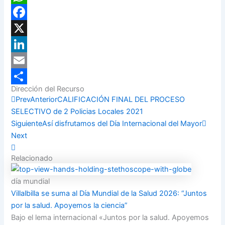
WhatsApp
Facebook
X
LinkedIn
Email
Dirección del Recurso
Compartir
Prev
Anterior
CALIFICACIÓN FINAL DEL PROCESO
SELECTIVO de 2 Policias Locales 2021
Siguiente
Así disfrutamos del Día Internacional del Mayor
Next
Relacionado
día mundial
Villalbilla se suma al Día Mundial de la Salud 2026: “Juntos
por la salud. Apoyemos la ciencia”
Bajo el lema internacional «Juntos por la salud. Apoyemos