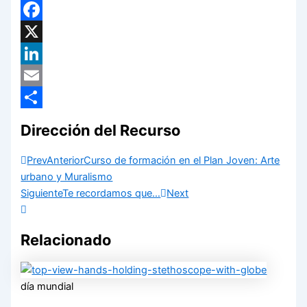
WhatsApp
Facebook
X
LinkedIn
Email
Compartir
Dirección del Recurso
Prev
Anterior
Curso de formación en el Plan Joven: Arte
urbano y Muralismo
Siguiente
Te recordamos que…
Next
Relacionado
día mundial