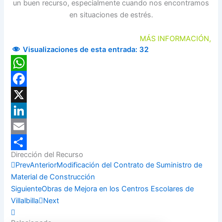
un buen recurso, especialmente cuando nos encontramos
en situaciones de estrés.
MÁS INFORMACIÓN,
Visualizaciones de esta entrada:
32
WhatsApp
Facebook
X
LinkedIn
Email
Dirección del Recurso
Compartir
Prev
Anterior
Modificación del Contrato de Suministro de
Material de Construcción
Siguiente
Obras de Mejora en los Centros Escolares de
Villalbilla
Next