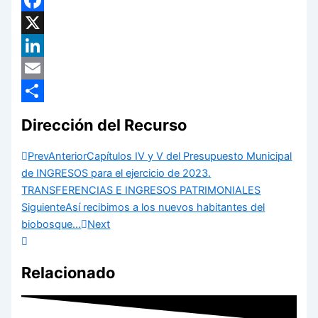
Facebook
X
LinkedIn
Email
Compartir
Dirección del Recurso
Prev
Anterior
Capítulos IV y V del Presupuesto Municipal
de INGRESOS para el ejercicio de 2023.
TRANSFERENCIAS E INGRESOS PATRIMONIALES
Siguiente
Así recibimos a los nuevos habitantes del
biobosque…
Next
Relacionado