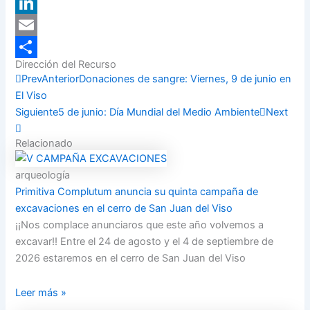
X
LinkedIn
Email
Dirección del Recurso
Compartir
Prev
Anterior
Donaciones de sangre: Viernes, 9 de junio en
El Viso
Siguiente
5 de junio: Día Mundial del Medio Ambiente
Next
Relacionado
arqueología
Primitiva Complutum anuncia su quinta campaña de
excavaciones en el cerro de San Juan del Viso
¡¡Nos complace anunciaros que este año volvemos a
excavar!! Entre el 24 de agosto y el 4 de septiembre de
2026 estaremos en el cerro de San Juan del Viso
Leer más »