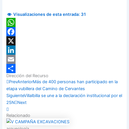
Visualizaciones de esta entrada:
31
WhatsApp
Facebook
X
LinkedIn
Email
Dirección del Recurso
Compartir
Prev
Anterior
Más de 400 personas han participado en la
etapa vubillera del Camino de Cervantes
Siguiente
Villalbilla se une a la declaración institucional por el
25N
Next
Relacionado
arqueología