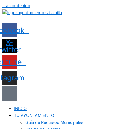
Ir al contenido
cebook
X-
twitter
outube
stagram
INICIO
TU AYUNTAMIENTO
Guía de Recursos Municipales