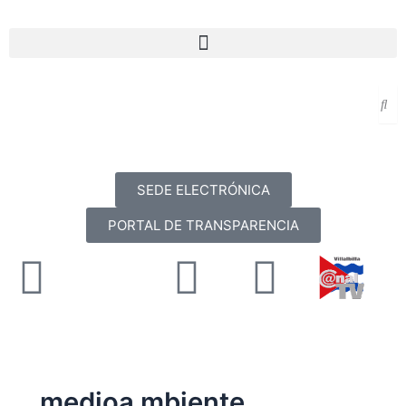
Ir
al
Menu
contenido
SEDE ELECTRÓNICA
PORTAL DE TRANSPARENCIA
Facebook
X-
Youtube
Instag
twitter
medioa mbiente