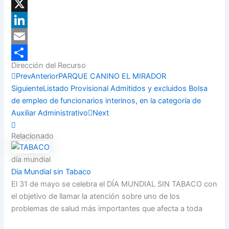
Facebook
X
LinkedIn
Email
Dirección del Recurso
Compartir
Prev
Anterior
PARQUE CANINO EL MIRADOR
Siguiente
Listado Provisional Admitidos y excluidos Bolsa
de empleo de funcionarios interinos, en la categoría de
Auxiliar Administrativo
Next
Relacionado
día mundial
Día Mundial sin Tabaco
El 31 de mayo se celebra el DÍA MUNDIAL SIN TABACO con
el objetivo de llamar la atención sobre uno de los
problemas de salud más importantes que afecta a toda