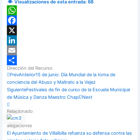
Visualizaciones de esta entrada:
68
WhatsApp
Facebook
X
LinkedIn
Email
Dirección del Recurso
Compartir
Prev
Anterior
15 de junio: Día Mundial de la toma de
conciencia del Abuso y Maltrato a la Vejez
Siguiente
Festivales de fin de curso de la Escuela Municipal
de Música y Danza Maestro Chapí
Next
Relacionado
alegaciones
El Ayuntamiento de Villalbilla refuerza su defensa contra las