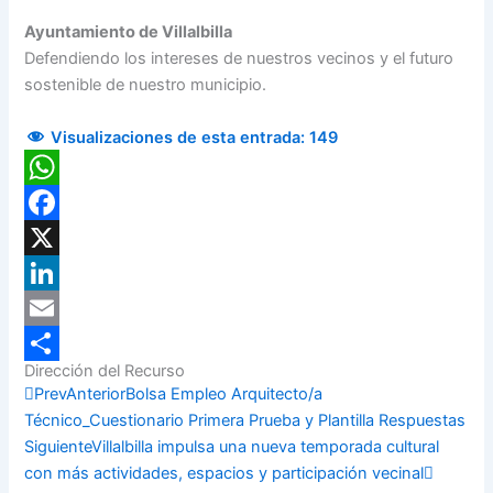
Ayuntamiento de Villalbilla
Defendiendo los intereses de nuestros vecinos y el futuro
sostenible de nuestro municipio.
Visualizaciones de esta entrada:
149
WhatsApp
Facebook
X
LinkedIn
Email
Dirección del Recurso
Compartir
Prev
Anterior
Bolsa Empleo Arquitecto/a
Técnico_Cuestionario Primera Prueba y Plantilla Respuestas
Siguiente
Villalbilla impulsa una nueva temporada cultural
con más actividades, espacios y participación vecinal