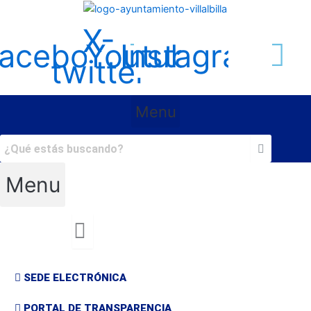
Ir
al
X-
contenido
acebook
Youtube
Instagram
twitter
Menu
Menu
SEDE ELECTRÓNICA
PORTAL DE TRANSPARENCIA