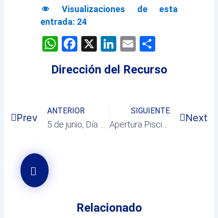
Visualizaciones de esta
entrada:
24
WhatsApp
Facebook
X
LinkedIn
Email
Comparti
Dirección del Recurso
ANTERIOR
SIGUIENTE
Prev
Next
5 de junio, Día Mundial del Medio Ambiente
Apertura Piscina Climatizada – Lunes 8 de Junio
Relacionado