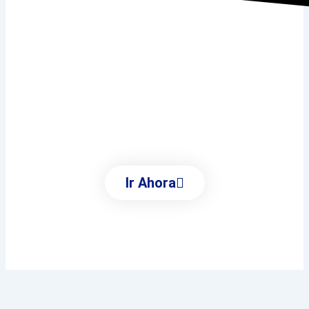
Ayuntamiento de
Villalbilla
Conoce Todas Las Áreas
Municipales
Ir Ahora