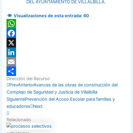
DEL AYUNTAMIENTO DE VILLALBILLA.
Visualizaciones de esta entrada:
60
WhatsApp
Facebook
X
LinkedIn
Email
Dirección del Recurso
Compartir
Prev
Anterior
Avances de las obras de construcción del
Complejo de Seguridad y Justicia de Villalbilla
Siguiente
Prevención del Acoso Escolar para familias y
educadores
Next
Relacionado