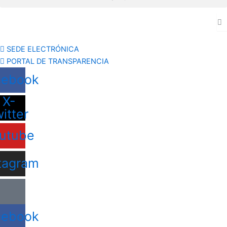
SEDE ELECTRÓNICA
PORTAL DE TRANSPARENCIA
cebook
X-
witter
utube
tagram
cebook