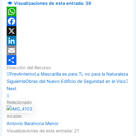
Visualizaciones de esta entrada:
36
WhatsApp
Facebook
X
LinkedIn
Email
Dirección del Recurso
Compartir
Prev
Anterior
La Mascarilla es para Ti, no para la Naturaleza
Siguiente
Obras del Nuevo Edificio de Seguridad en el Viso
Next
Relacionado
Alcalde
Antonio Barahona Menor
Visualizaciones de esta entrada: 21