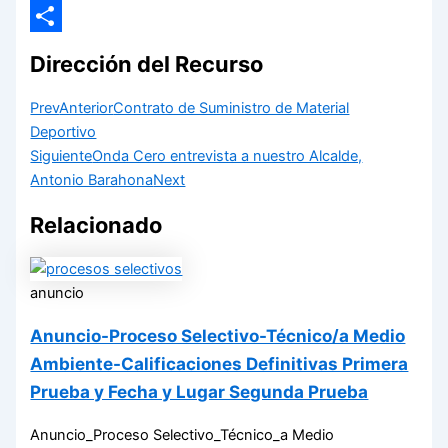
Email
Compartir
Dirección del Recurso
Prev
Anterior
Contrato de Suministro de Material
Deportivo
Siguiente
Onda Cero entrevista a nuestro Alcalde,
Antonio Barahona
Next
Relacionado
anuncio
Anuncio-Proceso Selectivo-Técnico/a Medio
Ambiente-Calificaciones Definitivas Primera
Prueba y Fecha y Lugar Segunda Prueba
Anuncio_Proceso Selectivo_Técnico_a Medio