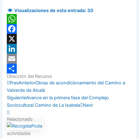
Visualizaciones de esta entrada:
30
WhatsApp
Facebook
X
LinkedIn
Email
Dirección del Recurso
Compartir
Prev
Anterior
Obras de acondicionamiento del Camino a
Valverde de Alcalá
Siguiente
Avance en la primera fase del Complejo
Sociocultural Camino de La Isabela
Next
Relacionado
actividades