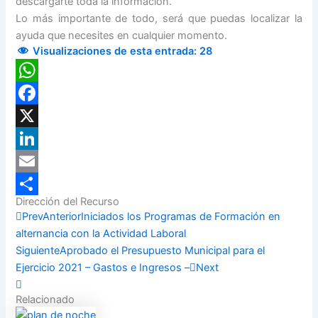
descargarte toda la información.
Lo más importante de todo, será que puedas localizar la
ayuda que necesites en cualquier momento.
Visualizaciones de esta entrada:
28
WhatsApp
Facebook
X
LinkedIn
Email
Dirección del Recurso
Compartir
Prev
Anterior
Iniciados los Programas de Formación en
alternancia con la Actividad Laboral
Siguiente
Aprobado el Presupuesto Municipal para el
Ejercicio 2021 – Gastos e Ingresos –
Next
Relacionado