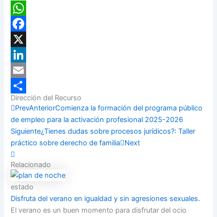
WhatsApp
Facebook
X
LinkedIn
Email
Dirección del Recurso
Compartir
Prev
Anterior
Comienza la formación del programa público
de empleo para la activación profesional 2025-2026
Siguiente
¿Tienes dudas sobre procesos jurídicos?: Taller
práctico sobre derecho de familia
Next
Relacionado
estado
Disfruta del verano en igualdad y sin agresiones sexuales.
El verano es un buen momento para disfrutar del ocio