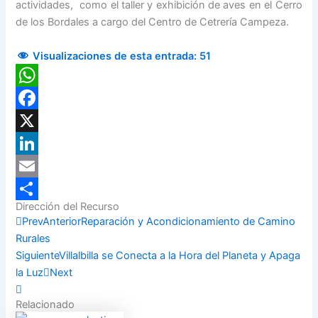
actividades, como el taller y exhibición de aves en el Cerro
de los Bordales a cargo del Centro de Cetrería Campeza.
Visualizaciones de esta entrada:
51
WhatsApp
Facebook
X
LinkedIn
Email
Dirección del Recurso
Compartir
Prev
Anterior
Reparación y Acondicionamiento de Camino
Rurales
Siguiente
Villalbilla se Conecta a la Hora del Planeta y Apaga
la Luz
Next
Relacionado