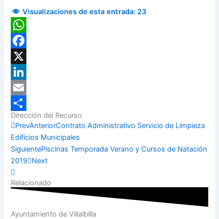
Visualizaciones de esta entrada:
23
WhatsApp
Facebook
X
LinkedIn
Email
Dirección del Recurso
Compartir
Prev
Anterior
Contrato Administrativo Servicio de Limpieza
Edificios Municipales
Siguiente
Piscinas Temporada Verano y Cursos de Natación
2019
Next
Relacionado
Ayuntamiento de Villalbilla