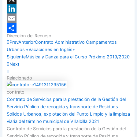
X
LinkedIn
Email
Dirección del Recurso
Compartir
Prev
Anterior
Contrato Administrativo Campamentos
Urbanos «Vacaciones en Inglés»
Siguiente
Música y Danza para el Curso Próximo 2019/2020
Next
Relacionado
contrato
Contrato de Servicios para la prestación de la Gestión del
Servicio Público de recogida y transporte de Residuos
Sólidos Urbanos, explotación del Punto Limpio y la limpieza
viaria del término municipal de Villalbilla 2021
Contrato de Servicios para la prestación de la Gestión del
Servicio Público de recogida y transporte de Residuos