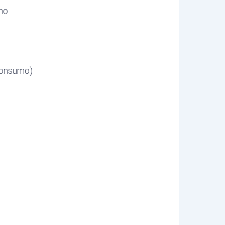
mo
Consumo)