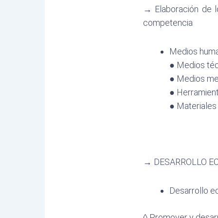
→
Elaboración de 
competencia
Medios hum
● Medios té
● Medios me
● Herramien
● Materiales
→
DESARROLLO E
Desarrollo e
◊ Promover y desarr