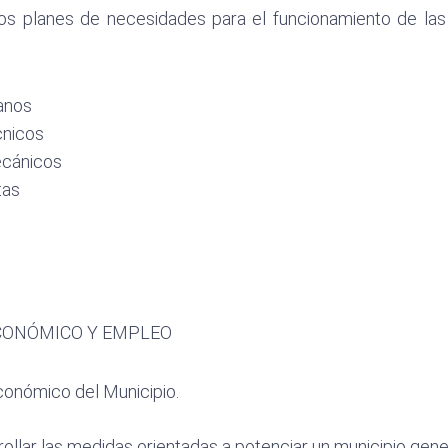
los planes de necesidades para el funcionamiento de las 
anos
cnicos
cánicos
tas
CONÓMICO Y EMPLEO
conómico del Municipio.
ollar las medidas orientadas a potenciar un municipio ge