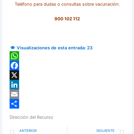
Teléfono para dudas o consultas sobre vacunación:
900 102 112
Visualizaciones de esta entrada:
23
WhatsApp
Facebook
X
LinkedIn
Email
Compartir
Dirección del Recurso
Prev
N
ANTERIOR
SIGUIENTE