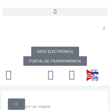
Ir
al
Menu
contenido
SEDE ELECTRÓNICA
PORTAL DE TRANSPARENCIA
Facebook
X-
Youtube
Instag
twitter