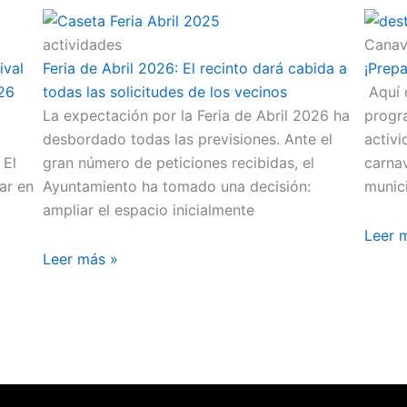
actividades
Canav
ival
Feria de Abril 2026: El recinto dará cabida a
¡Prepa
026
todas las solicitudes de los vecinos
Aquí 
La expectación por la Feria de Abril 2026 ha
progr
desbordado todas las previsiones. Ante el
activi
 El
gran número de peticiones recibidas, el
carnav
ar en
Ayuntamiento ha tomado una decisión:
munic
ampliar el espacio inicialmente
Leer 
Leer más »