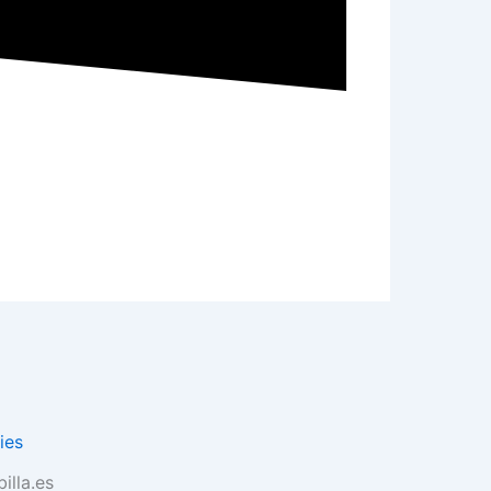
ies
illa.es