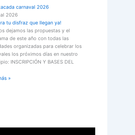
al 2026
ra tu disfraz que llegan ya!
os dejamos las propuestas y el
ama de este año con todas las
dades organizadas para celebrar los
ales los próximos días en nuestro
ipio: INSCRIPCIÓN Y BASES DEL
más »