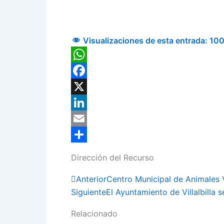
Visualizaciones de esta entrada:
10
WhatsApp
Facebook
X
LinkedIn
Email
Compartir
Dirección del Recurso
Prev
Anterior
Centro Municipal de Animales Vi
Siguiente
El Ayuntamiento de Villalbilla
Relacionado