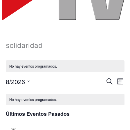
solidaridad
No hay eventos programados.
8/2026
Navegación
Nave
Buscar
Mes
de
de
Selecciona
Calendario
búsqueda
vista
la
No hay eventos programados.
fecha.
de
y
de
Eventos
vistas
Even
Últimos Eventos Pasados
de
Eventos
DIC