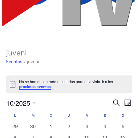
LUNES
MARTES
MIÉRCOLES
JUEVES
VIERNES
SÁBADO
DOMIN
juveni
Eventos
Eventos
juveni
No se han encontrado resultados para esta vista. Ir a los
Aviso
próximos eventos
.
10/2025
Navegación
Nave
Buscar
Mes
de
de
Selecciona
L
M
X
J
V
S
D
Calendario
búsqueda
vista
la
fecha.
de
y
de
0
0
0
0
0
0
0
29
30
1
2
3
4
5
Eventos
vistas
Even
eventos
eventos
eventos
eventos
eventos
eventos
evento
0
0
0
0
0
0
0
6
7
8
9
10
11
12