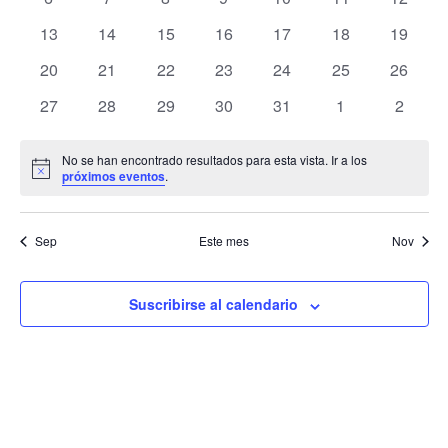
de
eventos
eventos
eventos
eventos
eventos
eventos
eventos
Eventos
0
0
0
0
0
0
0
13
14
15
16
17
18
19
eventos
eventos
eventos
eventos
eventos
eventos
eventos
0
0
0
0
0
0
0
20
21
22
23
24
25
26
eventos
eventos
eventos
eventos
eventos
eventos
eventos
0
0
0
0
0
0
0
27
28
29
30
31
1
2
eventos
eventos
eventos
eventos
eventos
eventos
evento
No se han encontrado resultados para esta vista. Ir a los
Aviso
próximos eventos
.
Sep
Este mes
Nov
Suscribirse al calendario